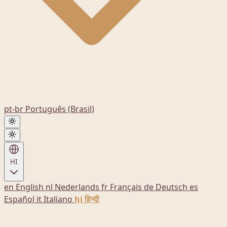
pt-br
Português (Brasil)
HI
en
English
nl
Nederlands
fr
Français
de
Deutsch
es
Español
it
Italiano
hi
हिन्दी