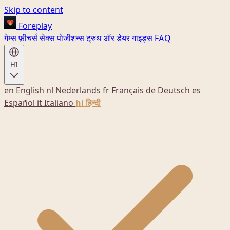
Skip to content
Foreplay
गेम्स
फ़ीचर्स
सेक्स पोजीशन्स
ट्रुथ ऑर डेयर
गाइड्स
FAQ
HI
en
English
nl
Nederlands
fr
Français
de
Deutsch
es
Español
it
Italiano
hi
हिन्दी