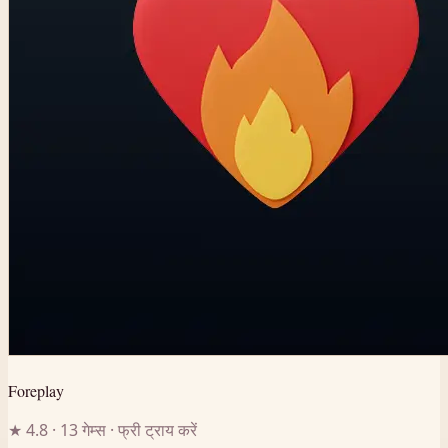
Foreplay
★ 4.8 · 13 गेम्स · फ्री ट्राय करें