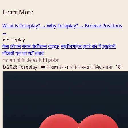
Learn More
What is Foreplay? →
Why Foreplay? →
Browse Positions
→
♥ Foreplay
गेम्स
फ़ीचर्स
सेक्स पोजीशन्स
गाइड्स
स्क्रीनशॉट्स
हमारे बारे में
प्राइवेसी
पॉलिसी
यूज़ की शर्तें
सपोर्ट
en
nl
fr
de
es
it
hi
pt-br
भाषा:
© 2026 Foreplay · ❤️ के साथ हर जगह के कपल्स के लिए बनाया · 18+