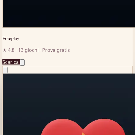
Foreplay
★ 4.8 · 13 giochi · Prova gratis
Scarica