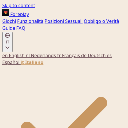
Skip to content
Foreplay
Giochi
Funzionalità
Posizioni Sessuali
Obbligo o Verità
Guide
FAQ
IT
en
English
nl
Nederlands
fr
Français
de
Deutsch
es
Español
it
Italiano