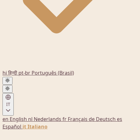
hi
हिन्दी
pt-br
Português (Brasil)
IT
en
English
nl
Nederlands
fr
Français
de
Deutsch
es
Español
it
Italiano