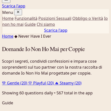
Scarica l'app
Menu
Home
Funzionalità
Posizioni Sessuali
Obbligo o Verità
Io
non ho mai
Guide
Chi siamo
Scarica l'app
Home
◆
Never Have I Ever
Domande Io Non Ho Mai per Coppie
Scopri segreti, condividi confessioni e impara cose
sorprendenti sul tuo partner con la nostra raccolta di
domande Io Non Ho Mai progettate per coppie.
💚 Gentle (20)
💛 Playful (20)
🔥 Steamy (20)
Showing 60 questions daily • 567 total in the app
Guide