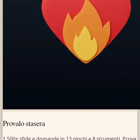
Provalo stasera
1.500+ sfide e domande in 13 giochi e 8 strumenti. Prova