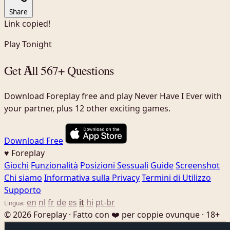
Share
Link copied!
Play Tonight
Get All 567+ Questions
Download Foreplay free and play Never Have I Ever with
your partner, plus 12 other exciting games.
Download Free
♥ Foreplay
Giochi
Funzionalità
Posizioni Sessuali
Guide
Screenshot
Chi siamo
Informativa sulla Privacy
Termini di Utilizzo
Supporto
en
nl
fr
de
es
it
hi
pt-br
Lingua:
© 2026 Foreplay · Fatto con ❤️ per coppie ovunque · 18+