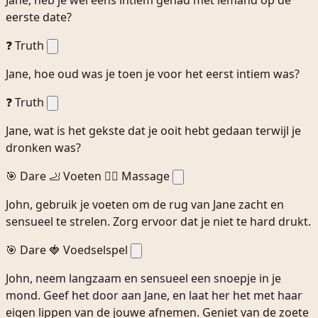
Jane, heb je wel eens intiem gehad met iemand op de
eerste date?
❓ Truth
Jane, hoe oud was je toen je voor het eerst intiem was?
❓ Truth
Jane, wat is het gekste dat je ooit hebt gedaan terwijl je
dronken was?
🎯 Dare
🦶 Voeten
💆‍♀️ Massage
John, gebruik je voeten om de rug van Jane zacht en
sensueel te strelen. Zorg ervoor dat je niet te hard drukt.
🎯 Dare
🍓 Voedselspel
John, neem langzaam en sensueel een snoepje in je
mond. Geef het door aan Jane, en laat her het met haar
eigen lippen van de jouwe afnemen. Geniet van de zoete