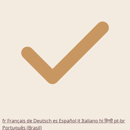
fr
Français
de
Deutsch
es
Español
it
Italiano
hi
हिन्दी
pt-br
Português (Brasil)