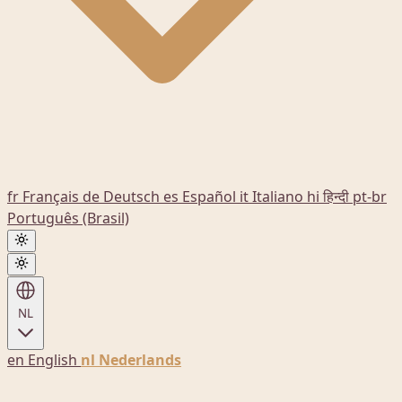
fr
Français
de
Deutsch
es
Español
it
Italiano
hi
हिन्दी
pt-br
Português (Brasil)
NL
en
English
nl
Nederlands