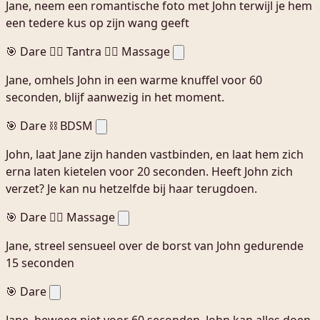
Jane, neem een romantische foto met John terwijl je hem
een tedere kus op zijn wang geeft
🎯 Dare
🧘‍♀️ Tantra
💆‍♀️ Massage
Jane, omhels John in een warme knuffel voor 60
seconden, blijf aanwezig in het moment.
🎯 Dare
⛓️ BDSM
John, laat Jane zijn handen vastbinden, en laat hem zich
erna laten kietelen voor 20 seconden. Heeft John zich
verzet? Je kan nu hetzelfde bij haar terugdoen.
🎯 Dare
💆‍♀️ Massage
Jane, streel sensueel over de borst van John gedurende
15 seconden
🎯 Dare