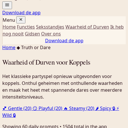
Download de app
Menu
Home
Functies
Seksstandjes
Waarheid of Durven
Ik heb
nog nooit
Gidsen
Over ons
Download de app
Home
◆
Truth or Dare
Waarheid of Durven voor Koppels
Het klassieke partyspel opnieuw uitgevonden voor
koppels. Onthul geheimen met onthullende waarheden
en maak het heet met spannende dares over meerdere
intensiteitsniveaus.
💕 Gentle (20)
😏 Playful (20)
🔥 Steamy (20)
🌶️ Spicy 🔒
⚡
Wild 🔒
Showing 60 daily prompts • 1504 total in the app