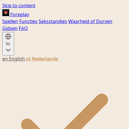
Skip to content
Foreplay
Spellen
Functies
Seksstandjes
Waarheid of Durven
Gidsen
FAQ
NL
en
English
nl
Nederlands