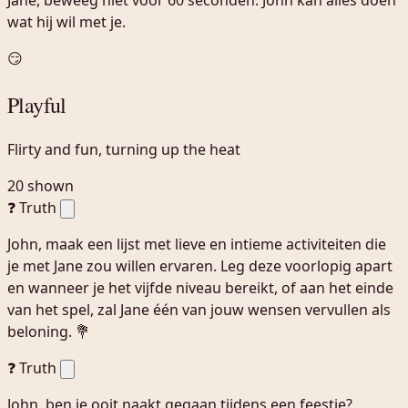
Jane, beweeg niet voor 60 seconden. John kan alles doen
wat hij wil met je.
😏
Playful
Flirty and fun, turning up the heat
20 shown
❓ Truth
John, maak een lijst met lieve en intieme activiteiten die
je met Jane zou willen ervaren. Leg deze voorlopig apart
en wanneer je het vijfde niveau bereikt, of aan het einde
van het spel, zal Jane één van jouw wensen vervullen als
beloning. 💐
❓ Truth
John, ben je ooit naakt gegaan tijdens een feestje?