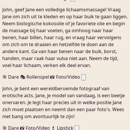
John, geef Jane een volledige lichaamsmassage! Vraag
Jane om zich uit te kleden en op haar buik te gaan liggen.
Neem biologische kokosolie of je favoriete olie en begin
de massage bij haar voeten, ga omhoog naar haar
benen, haar billen, haar rug, en vraag haar vervolgens
om zich om te draaien en hetzelfde te doen aan de
andere kant. Ga van haar benen naar de buik, borst,
handen, maar raak haar vulva niet aan. Neem de tijd,
voel haar lichaam, verken elk deel ervan.
🎯 Dare
🎭 Rollenspel
📸 Foto/Video
John, je bent een wereldberoemde fotograaf van
erotische acts. Jane, je model van vandaag, is een beetje
onervaren. Je legt haar precies uit in welke positie Jane
zich moet plaatsen en neemt dan een paar foto's. Wees
niet bang om avontuurlijk te zijn!
🎯 Dare
📸 Foto/Video
💄 Lipstick