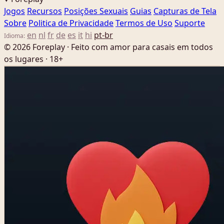
Jogos
Recursos
Posições Sexuais
Guias
Capturas de Tela
Sobre
Politica de Privacidade
Termos de Uso
Suporte
en
nl
fr
de
es
it
hi
pt-br
Idioma:
© 2026 Foreplay · Feito com amor para casais em todos
os lugares · 18+