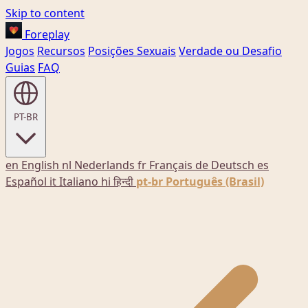
Skip to content
Foreplay
Jogos
Recursos
Posições Sexuais
Verdade ou Desafio
Guias
FAQ
PT-BR
en
English
nl
Nederlands
fr
Français
de
Deutsch
es
Español
it
Italiano
hi
हिन्दी
pt-br
Português (Brasil)