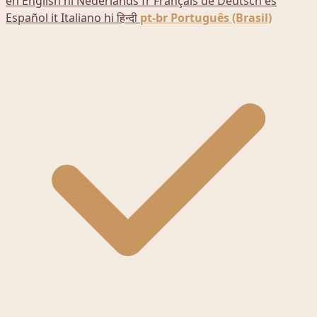
en
English
nl
Nederlands
fr
Français
de
Deutsch
es
Español
it
Italiano
hi
हिन्दी
pt-br
Português (Brasil)